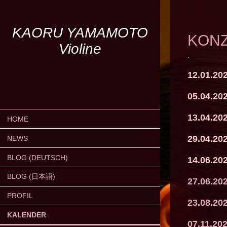
KAORU YAMAMOTO
KON
Violine
.
12.01.20
05.04.202
13.04.20
HOME
29.04.20
NEWS
BLOG (DEUTSCH)
14.06.20
BLOG (日本語)
27.06.20
PROFIL
23.08.202
KALENDER
07.11.20